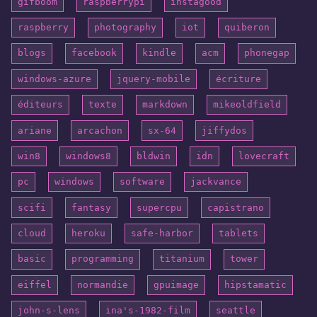
gifboom
raspberrypi
instagood
raspberry
photography
iot
quiberon
blogs
facebook
kindle
acm
phonegap
windows-azure
jquery-mobile
écriture
éditeurs
texte
markdown
mikeoldfield
ariane
arcachon
sx-64
jiffydos
win8
windows8
bldwin
idn
lovecraft
pc
windows
software
jackvance
scifi
fantasy
supercpu
capistrano
cloud
heroku
safe-harbor
tablets
basic
programming
titanium
tower
eiffel
normandie
gpuimage
hipstamatic
john-s-lens
ina's-1982-film
seattle