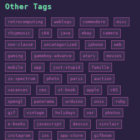
Other Tags
retrocomputing
weblogs
commodore
misc
chipmusic
c64
java
ebay
camera
non-classé
uncategorized
iphone
web
gaming
gameboy-advance
atari
movies
mobile
app
just-stupid
famille
zx-spectrum
photo
paris
auction
vacances
cms
st-book
apple
c65
opengl
panorama
arduino
unix
ruby
gif
vintage
holidays
var
photos
e-books
javascript
dessin
sinclair
instagram
ios
app-store
gifboom