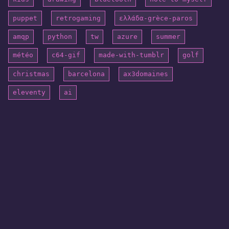
puppet
retrogaming
ελλάδα-grèce-paros
amqp
python
tw
azure
summer
météo
c64-gif
made-with-tumblr
golf
christmas
barcelona
ax3domaines
eleventy
ai