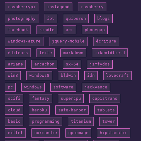
raspberrypi
instagood
raspberry
photography
iot
quiberon
blogs
facebook
kindle
acm
phonegap
windows-azure
jquery-mobile
écriture
éditeurs
texte
markdown
mikeoldfield
ariane
arcachon
sx-64
jiffydos
win8
windows8
bldwin
idn
lovecraft
pc
windows
software
jackvance
scifi
fantasy
supercpu
capistrano
cloud
heroku
safe-harbor
tablets
basic
programming
titanium
tower
eiffel
normandie
gpuimage
hipstamatic