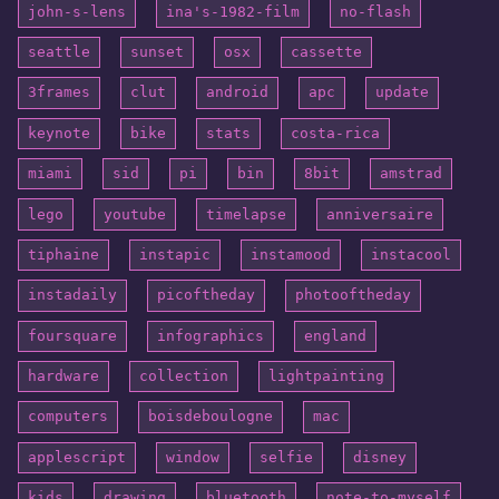
john-s-lens
ina's-1982-film
no-flash
seattle
sunset
osx
cassette
3frames
clut
android
apc
update
keynote
bike
stats
costa-rica
miami
sid
pi
bin
8bit
amstrad
lego
youtube
timelapse
anniversaire
tiphaine
instapic
instamood
instacool
instadaily
picoftheday
photooftheday
foursquare
infographics
england
hardware
collection
lightpainting
computers
boisdeboulogne
mac
applescript
window
selfie
disney
kids
drawing
bluetooth
note-to-myself