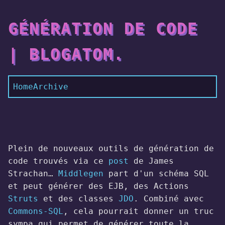
GÉNÉRATION DE CODE
| BLOGATOM.
Home
Archive
Plein de nouveaux outils de génération de
code trouvés via ce
post
de James
Strachan…
Middlegen
part d'un schéma SQL
et peut générer des EJB, des Actions
Struts
et des classes
JDO
. Combiné avec
Commons-SQL
, cela pourrait donner un truc
sympa qui permet de générer toute la