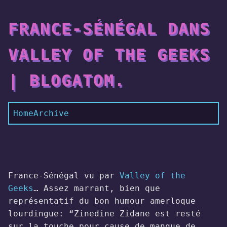
FRANCE-SÉNÉGAL DANS
VALLEY OF THE GEEKS
| BLOGATOM.
Home
Archive
France-Sénégal vu par
Valley of the
Geeks
… Assez marrant, bien que
représentatif du bon humour amerloque
lourdingue: “Zinedine Zidane est resté
sur la touche pour cause de manque de